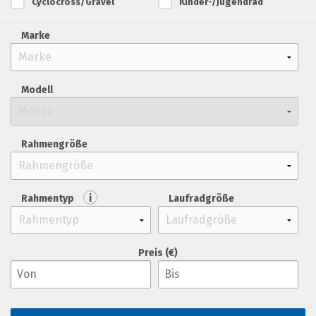
Cyclocross/Gravel
Kinder-/Jugendrad
Marke
Modell
Rahmengröße
Rahmentyp
i
Laufradgröße
Preis (€)